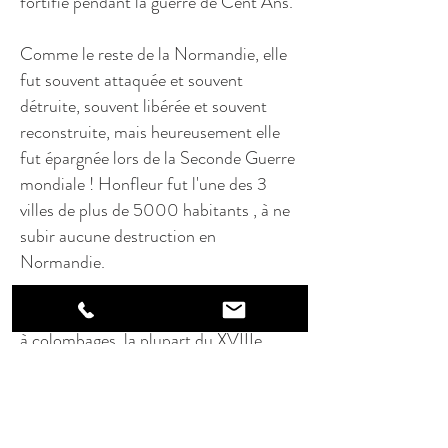
fortifié pendant la guerre de Cent Ans.
Comme le reste de la Normandie, elle
fut souvent attaquée et souvent
détruite, souvent libérée et souvent
reconstruite, mais heureusement elle
fut épargnée lors de la Seconde Guerre
mondiale ! Honfleur fut l'une des 3
villes de plus de 5000 habitants , à ne
subir aucune destruction en
Normandie.
Elle a conservé de nombreuses maisons
à colombages, la plupart du XVIIIe
siècle, mais certaines datent de la
Renaissance, ou de la fin de l'époque
médiévale.